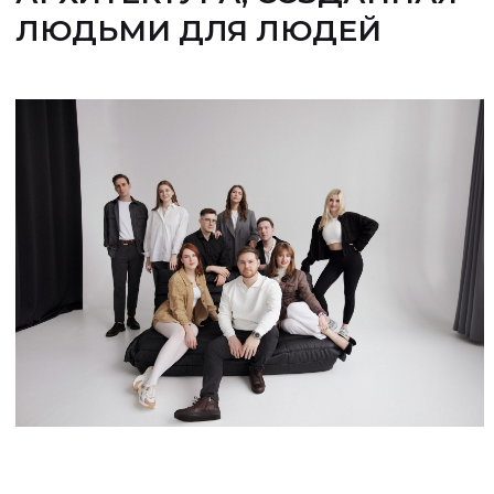
МЫ СОЗДАЕМ АРХИТЕКТУРУ, КОТОРАЯ
ОПРЕДЕЛЯЕТ ПРОСТРАНСТВО И ВРЕМЯ.
Авторская архитектура
Каждый проект индивидуален и
разрабатывается специально для
вас, с учетом ваших потребностей
и пожеланий.
Гарантии качества
Мы гарантируем одобрение
документов в государственных
органах. Работаем по договору.
Визуализация проекта