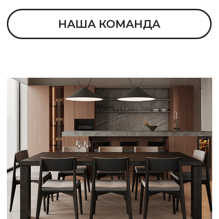
Вы сможете «прогуляться» по
своему будущему дому и понять,
подходит ли вам выбранный стиль
и нравится ли вам планировка.
Опыт и профессионализм
Мы дорожим репутацией и
разрабатываем каждый
проект, как для себя.