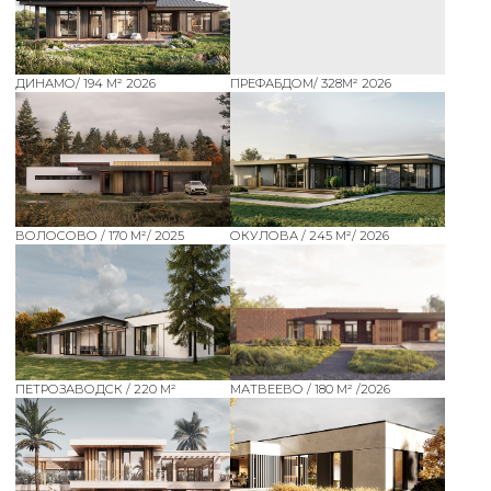
ДОМ В ЭСТОНИИ / 230 М²
НОГИНСК/ 350 М²
2
МЕЛИЧКИНО / 360 М
/2024
БУГРОВСКОЕ / 160 М²
БОРКИ / 125 М²
ПРУДКИ / 175 М² / 2025
КОКОШКИНО 240М2 /2025
УСТЬ КУРДЮМ / 170 М²