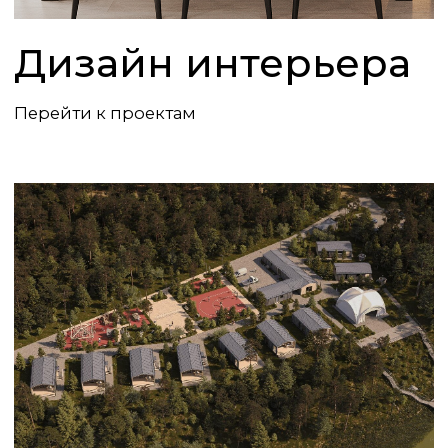
На персональной консультации с ведущим
архитектором и дизайнером интерьера ваш
замысел обретёт чёткие формы,
продуманную планировку и уникальный
стиль.
Консультация носит ознакомительный
характер: обсудим концепцию и планировку
дома, а также расскажем о этапах, сроках и
бюджете проекта.